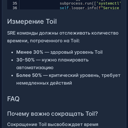
35
subprocess
.
run
([
'systemctl'
,
36
self
.
logger
.
info
(
f
"Service 
{
s
37
38
except
requests
.
RequestException
:
Измерение Toil
39
self
.
logger
.
error
(
f
"Health check 
40
subprocess
.
run
([
'systemctl'
,
'res
41
SRE команды должны отслеживать количество
42
# Установка автоматизации через pip
времени, потраченного на Toil:
43
pip
install
requests
psutil
schedule
44
45
# Установка через poetry
Менее 30%
— здоровый уровень Toil
46
poetry
add
requests
psutil
schedule
30-50%
— нужно планировать
автоматизацию
Более 50%
— критический уровень, требует
немедленных действий
FAQ
Почему важно сокращать Toil?
Сокращение Toil высвобождает время