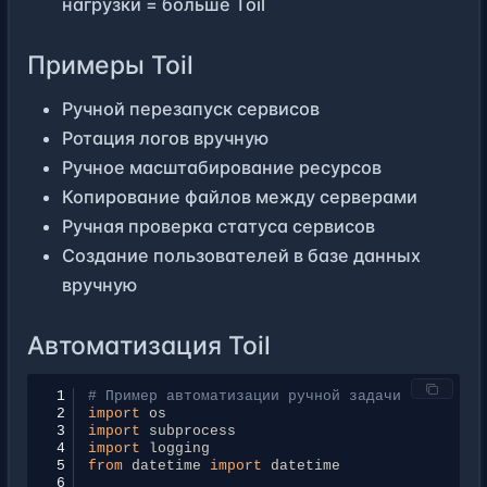
нагрузки = больше Toil
Примеры Toil
Ручной перезапуск сервисов
Ротация логов вручную
Ручное масштабирование ресурсов
Копирование файлов между серверами
Ручная проверка статуса сервисов
Создание пользователей в базе данных
вручную
Автоматизация Toil
 1
# Пример автоматизации ручной задачи
 2
import
os
 3
import
subprocess
 4
import
logging
 5
from
datetime
import
datetime
 6