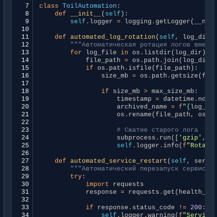
 7
class
ToilAutomation
:
 8
def
__init__
(
self
):
 9
self
.
logger
=
logging
.
getLogger
(
__nam
10
11
def
automated_log_rotation
(
self
,
log_dir
=
12
"""Автоматическая ротация логов вмест
13
for
log_file
in
os
.
listdir
(
log_dir
):
14
file_path
=
os
.
path
.
join
(
log_dir
,
15
if
os
.
path
.
isfile
(
file_path
):
16
size_mb
=
os
.
path
.
getsize
(
fil
17
18
if
size_mb
>
max_size_mb
:
19
timestamp
=
datetime
.
now
(
20
archived_name
=
f
"
{
log_fi
21
os
.
rename
(
file_path
,
os
.
p
22
23
# Сжатие старого лога
24
subprocess
.
run
([
'gzip'
,
o
25
self
.
logger
.
info
(
f
"Rotate
26
27
def
automated_service_restart
(
self
,
servi
28
"""Автоматический перезапуск сервиса 
29
try
:
30
import
requests
31
response
=
requests
.
get
(
health_ch
32
33
if
response
.
status_code
!=
200
:
34
self
.
logger
.
warning
(
f
"Service