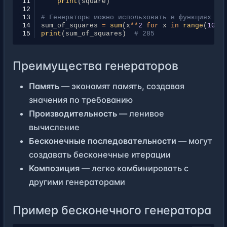
11
print
(
square
)
12
13
# Генераторы можно использовать в функциях
14
sum_of_squares
=
sum
(
x
**
2
for
x
in
range
(
10
))
15
print
(
sum_of_squares
)
# 285
Преимущества генераторов
Память
— экономят память, создавая
значения по требованию
Производительность
— ленивое
вычисление
Бесконечные последовательности
— могут
создавать бесконечные итерации
Композиция
— легко комбинировать с
другими генераторами
Пример бесконечного генератора