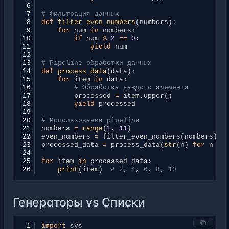
 6
 7
# Фильтрация данных
 8
def
filter_even_numbers
(
numbers
):
 9
for
num
in
numbers
:
10
if
num
%
2
==
0
:
11
yield
num
12
13
# Pipeline обработки данных
14
def
process_data
(
data
):
15
for
item
in
data
:
16
# Обработка каждого элемента
17
processed
=
item
.
upper
()
18
yield
processed
19
20
# Использование pipeline
21
numbers
=
range
(
1
,
11
)
22
even_numbers
=
filter_even_numbers
(
numbers
)
23
processed_data
=
process_data
(
str
(
n
)
for
n
in
24
25
for
item
in
processed_data
:
26
print
(
item
)
# 2, 4, 6, 8, 10
Генераторы vs Списки
 1
import
sys