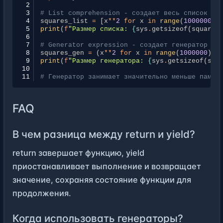
 2
 3
# List comprehension - создает весь список в 
 4
squares_list
=
[
x
**
2
for
x
in
range
(
1000000
)]
 5
print
(
f
"Размер списка: 
{
sys
.
getsizeof
(
squares
 6
 7
# Generator expression - создает генератор
 8
squares_gen
=
(
x
**
2
for
x
in
range
(
1000000
))
 9
print
(
f
"Размер генератора: 
{
sys
.
getsizeof
(
squ
10
11
# Генератор занимает значительно меньше памят
FAQ
В чем разница между return и yield?
return завершает функцию, yield
приостанавливает выполнение и возвращает
значение, сохраняя состояние функции для
продолжения.
Когда использовать генераторы?