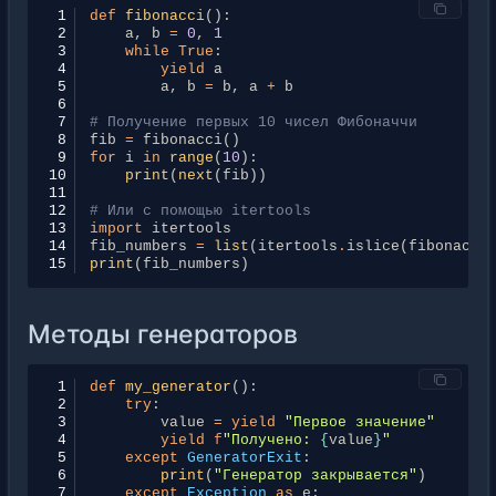
 1
def
fibonacci
():
 2
a
,
b
=
0
,
1
 3
while
True
:
 4
yield
a
 5
a
,
b
=
b
,
a
+
b
 6
 7
# Получение первых 10 чисел Фибоначчи
 8
fib
=
fibonacci
()
 9
for
i
in
range
(
10
):
10
print
(
next
(
fib
))
11
12
# Или с помощью itertools
13
import
itertools
14
fib_numbers
=
list
(
itertools
.
islice
(
fibonacci
15
print
(
fib_numbers
)
Методы генераторов
 1
def
my_generator
():
 2
try
:
 3
value
=
yield
"Первое значение"
 4
yield
f
"Получено: 
{
value
}
"
 5
except
GeneratorExit
:
 6
print
(
"Генератор закрывается"
)
 7
except
Exception
as
e
: