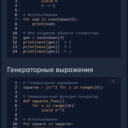
 3
yield
n
 4
n
-=
1
 5
 6
# Использование
 7
for
num
in
countdown
(
5
):
 8
print
(
num
)
 9
10
# Или создание объекта генератора
11
gen
=
countdown
(
3
)
12
print
(
next
(
gen
))
# 3
13
print
(
next
(
gen
))
# 2
14
print
(
next
(
gen
))
# 1
Генераторные выражения
 1
# Генераторное выражение
 2
squares
=
(
x
**
2
for
x
in
range
(
10
))
 3
 4
# Эквивалентная функция-генератор
 5
def
squares_func
():
 6
for
x
in
range
(
10
):
 7
yield
x
**
2
 8
 9
# Использование
10
for
square
in
squares
: