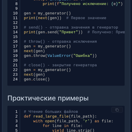
 8
print
(
f
"Получено исключение: 
{
e
}
"
)
 9
10
gen
=
my_generator
()
11
print
(
next
(
gen
))
# Первое значение
12
13
# send() - отправка значения в генератор
14
print
(
gen
.
send
(
"Привет"
))
# Получено: Привет
15
16
# throw() - отправка исключения
17
gen
=
my_generator
()
18
next
(
gen
)
19
gen
.
throw
(
ValueError
(
"Ошибка"
))
20
21
# close() - закрытие генератора
22
gen
=
my_generator
()
23
next
(
gen
)
24
gen
.
close
()
Практические примеры
 1
# Чтение больших файлов
 2
def
read_large_file
(
file_path
):
 3
with
open
(
file_path
,
'r'
)
as
file
:
 4
for
line
in
file
:
 5
yield
line
.
strip
()