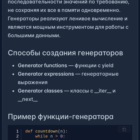
последовательности значений по требованию,
не сохраняя их все в памяти одновременно.
Генераторы реализуют ленивое вычисление и
являются мощным инструментом для работы с
большими данными.
Способы создания генераторов
Generator functions
— функции с yield
Generator expressions
— генераторные
выражения
Generator classes
— классы с __iter__ и
__next__
Пример функции-генератора
 1
def
countdown
(
n
):
 2
while
n
>
0
: