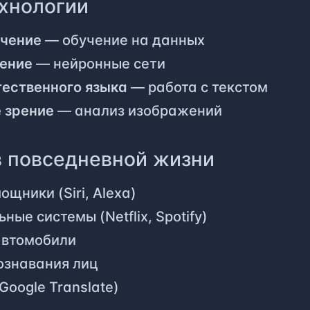
хнологии
чение
— обучение на данных
чение
— нейронные сети
тественного языка
— работа с текстом
 зрение
— анализ изображений
в повседневной жизни
щники (Siri, Alexa)
ые системы (Netflix, Spotify)
автомобили
ознавания лиц
Google Translate)