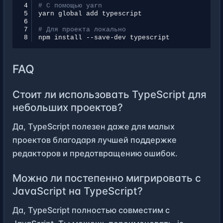
4
# С помощью yarn
5
yarn
global
add
6
7
# Для проекта локально
8
npm
install
--save-dev
FAQ
Стоит ли использовать TypeScript для
небольших проектов?
Да, TypeScript полезен даже для малых
проектов благодаря лучшей поддержке
редакторов и предотвращению ошибок.
Можно ли постепенно мигрировать с
JavaScript на TypeScript?
Да, TypeScript полностью совместим с