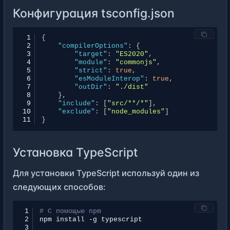
Конфигурация tsconfig.json
 1
{
 2
"compilerOptions"
:
{
 3
"target"
:
"ES2020"
,
 4
"module"
:
"commonjs"
,
 5
"strict"
:
true
,
 6
"esModuleInterop"
:
true
,
 7
"outDir"
:
"./dist"
 8
},
 9
"include"
:
[
"src/**/*"
],
10
"exclude"
:
[
"node_modules"
]
11
}
Установка TypeScript
Для установки TypeScript используй один из
следующих способов:
1
# С помощью npm
2
npm
install
-g
3