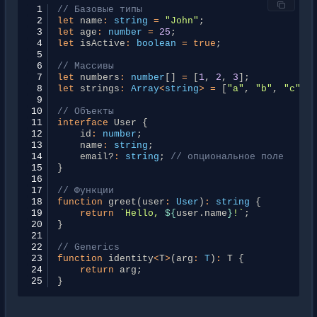
 1
// Базовые типы
 2
let
name
:
string
=
"John"
;
 3
let
age
:
number
=
25
;
 4
let
isActive
:
boolean
=
true
;
 5
 6
// Массивы
 7
let
numbers
:
number
[]
=
[
1
,
2
,
3
];
 8
let
strings
:
Array
<
string
>
=
[
"a"
,
"b"
,
"c"
];
 9
10
// Объекты
11
interface
User
{
12
id
:
number
;
13
name
:
string
;
14
email?
:
string
;
// опциональное поле
15
}
16
17
// Функции
18
function
greet
(
user
:
User
)
:
string
{
19
return
`Hello, 
${
user
.
name
}
!`
;
20
}
21
22
// Generics
23
function
identity
<
T
>
(
arg
:
T
)
:
T
{
24
return
arg
;
25
}