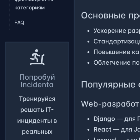
категориям
Основные пр
FAQ
Ускорение раз
Стандартизац
Повышение ка
Облегчение п
Попробуй
Популярные 
Incidenta
Тренируйся
Web-разработ
решать IT-
Django
— для 
инциденты в
React
— для Ja
реальных
Laravel
— для 