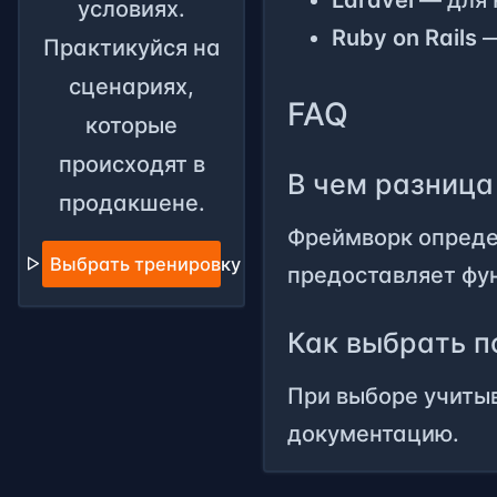
условиях.
Ruby on Rails
—
Практикуйся на
сценариях,
FAQ
которые
происходят в
В чем разница
продакшене.
Фреймворк определ
Выбрать тренировку
предоставляет фун
Как выбрать 
При выборе учитыв
документацию.