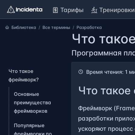
Тарифы
Тренировки
Библиотека
Все термины
Разработка
Что тако
Программная пл
Что такое
Время чтения: 1 м
фреймворк?
Что такое
Основные
преимущества
Фреймворк (Framew
фреймворков
разработки прилож
Популярные
ускоряют процесс
фреймворки по