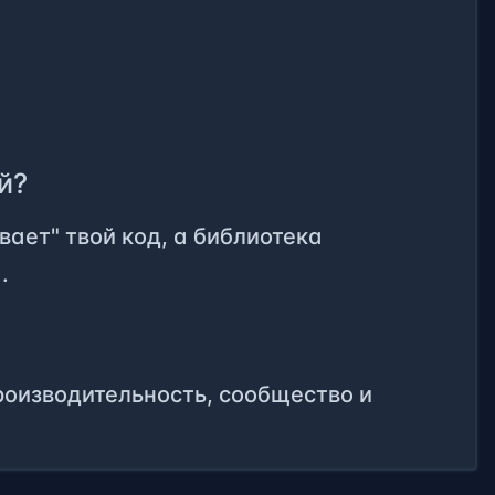
й?
ает" твой код, а библиотека
.
роизводительность, сообщество и