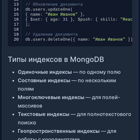
13
// Обновление документа
14
db
.
users
.
updateOne
(
15
{
name
:
"Иван Иванов"
},
16
{
$set
:
{
age
:
31
},
$push
:
{
skills
:
"React"
17
);
18
19
// Удаление документа
20
db
.
users
.
deleteOne
({
name
:
"Иван Иванов"
});
Типы индексов в MongoDB
Одиночные индексы
— по одному полю
Составные индексы
— по нескольким
полям
Многоключевые индексы
— для полей-
массивов
Текстовые индексы
— для полнотекстового
поиска
Геопространственные индексы
— для
работы с координатами