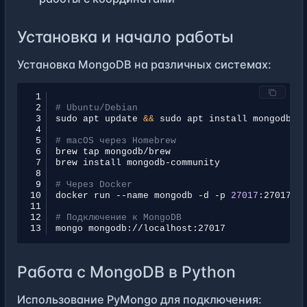
Установка и начало работы
Установка MongoDB на различных системах:
 1
 2
# Ubuntu/Debian
 3
sudo
apt
update
&&
sudo
apt
install
 4
 5
# macOS через Homebrew
 6
brew
tap
 7
brew
install
 8
 9
# Через Docker
10
docker
run
--name
mongodb
-d
-p
27017
:27017
11
12
# Подключение к MongoDB
13
mongo
Работа с MongoDB в Python
Использование PyMongo для подключения: