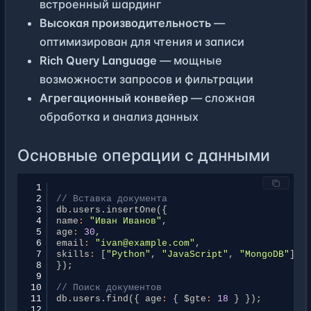
встроенный шардинг
Высокая производительность
—
оптимизирован для чтения и записи
Rich Query Language
— мощные
возможности запросов и фильтрации
Агрегационный конвейер
— сложная
обработка и анализ данных
Основные операции с данными
 1
 2
// Вставка документа
 3
db
.
users
.
insertOne
({
 4
name
:
"Иван Иванов"
,
 5
age
:
30
,
 6
email
:
"ivan@example.com"
,
 7
skills
:
[
"Python"
,
"JavaScript"
,
"MongoDB"
]
 8
});
 9
10
// Поиск документов
11
db
.
users
.
find
({
age
:
{
$gte
:
18
}
});
12