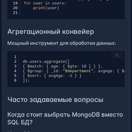
19
for
user
in
users
:
20
print
(
user
)
21
Агрегационный конвейер
Мощный инструмент для обработки данных:
1
2
db
.
users
.
aggregate
([
3
{
$match
:
{
age
:
{
$gte
:
18
}
}
},
4
{
$group
:
{
_id
:
"$department"
,
avgAge
:
{
$avg
5
{
$sort
:
{
avgAge
:
-
1
}
}
6
]);
Часто задаваемые вопросы
Когда стоит выбрать MongoDB вместо
SQL БД?