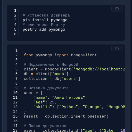
1
2
# Установка драйвера
3
pip
install
4
# или через Poetry
5
poetry
add
6
 1
 2
from
pymongo
import
MongoClient
 3
 4
# Подключение к MongoDB
 5
client
=
MongoClient
(
'mongodb://localhost:270
 6
db
=
client
[
'mydb'
]
 7
collection
=
db
[
'users'
]
 8
 9
# Вставка документа
10
user
=
{
11
"name"
:
"Анна Петрова"
,
12
"age"
:
25
,
13
"skills"
:
[
"Python"
,
"Django"
,
"MongoDB"
]
14
}
15
result
=
collection
.
insert_one
(
user
)
16
17
# Поиск документов
18
users
=
collection
.
find
({
"age"
:
{
"$gte"
:
18
}}