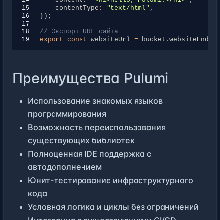
14
content
:
"<h1>Hello, Pulumi!</h1>"
,
15
contentType
:
"text/html"
,
16
});
17
18
// Экспорт URL сайта
19
export
const
websiteUrl
=
bucket
.
websiteEndpo
Преимущества Pulumi
Использование знакомых языков
программирования
Возможность переиспользования
существующих библиотек
Полноценная IDE поддержка с
автодополнением
Юнит-тестирование инфраструктурного
кода
Условная логика и циклы без ограничений