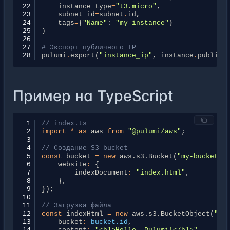
22
instance_type
=
"t3.micro"
,
23
subnet_id
=
subnet
.
id
,
24
tags
=
{
"Name"
:
"my-instance"
}
25
)
26
27
# Экспорт публичного IP
28
pulumi
.
export
(
"instance_ip"
,
instance
.
public_
Пример на TypeScript
 1
// index.ts
 2
import
*
as
aws
from
"@pulumi/aws"
;
 3
 4
// Создание S3 bucket
 5
const
bucket
=
new
aws
.
s3
.
Bucket
(
"my-bucket"
,
 6
website
:
{
 7
indexDocument
:
"index.html"
,
 8
},
 9
});
10
11
// Загрузка файла
12
const
indexHtml
=
new
aws
.
s3
.
BucketObject
(
"in
13
bucket
:
bucket.id
,