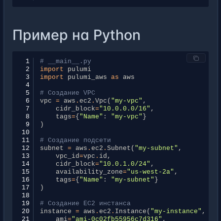
Пример на Python
 1
# __main__.py
 2
import
pulumi
 3
import
pulumi_aws
as
aws
 4
 5
# Создание VPC
 6
vpc
=
aws
.
ec2
.
Vpc
(
"my-vpc"
,
 7
cidr_block
=
"10.0.0.0/16"
,
 8
tags
=
{
"Name"
:
"my-vpc"
}
 9
)
10
11
# Создание подсети
12
subnet
=
aws
.
ec2
.
Subnet
(
"my-subnet"
,
13
vpc_id
=
vpc
.
id
,
14
cidr_block
=
"10.0.1.0/24"
,
15
availability_zone
=
"us-west-2a"
,
16
tags
=
{
"Name"
:
"my-subnet"
}
17
)
18
19
# Создание EC2 инстанса
20
instance
=
aws
.
ec2
.
Instance
(
"my-instance"
,
21
ami
=
"ami-0c02fb55956c7d316"
,