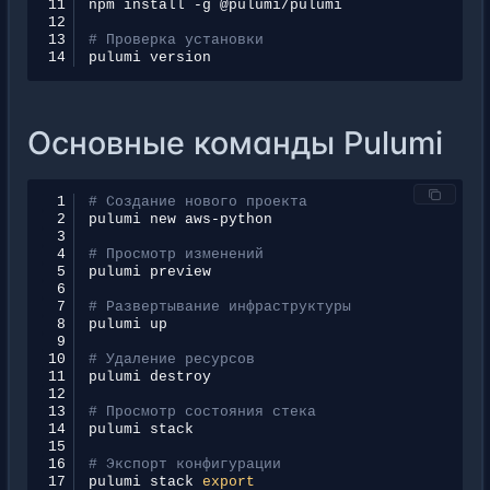
11
npm
install
-g
12
13
# Проверка установки
14
pulumi
Основные команды Pulumi
 1
# Создание нового проекта
 2
pulumi
new
 3
 4
# Просмотр изменений
 5
pulumi
 6
 7
# Развертывание инфраструктуры
 8
pulumi
 9
10
# Удаление ресурсов
11
pulumi
12
13
# Просмотр состояния стека
14
pulumi
15
16
# Экспорт конфигурации
17
pulumi
stack
export