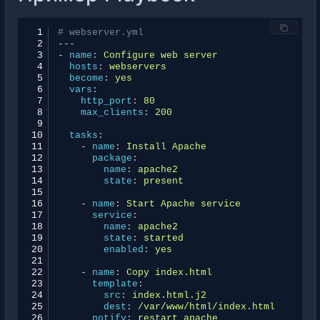
 1
# webserver.yml
 2
---
 3
-
name
:
Configure web server
 4
hosts
:
webservers
 5
become
:
yes
 6
vars
:
 7
http_port
:
80
 8
max_clients
:
200
 9
10
tasks
:
11
-
name
:
Install Apache
12
package
:
13
name
:
apache2
14
state
:
present
15
16
-
name
:
Start Apache service
17
service
:
18
name
:
apache2
19
state
:
started
20
enabled
:
yes
21
22
-
name
:
Copy index.html
23
template
:
24
src
:
index.html.j2
25
dest
:
/var/www/html/index.html
26
notify
:
restart apache