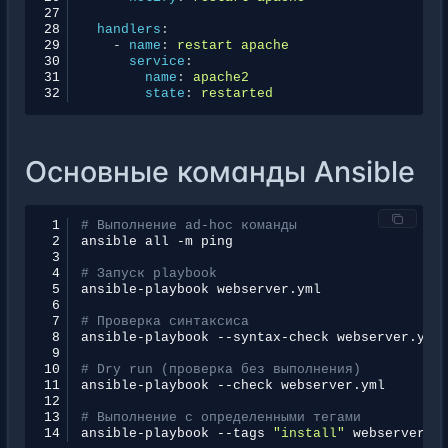
27
28
handlers
:
29
-
name
:
restart apache
30
service
:
31
name
:
apache2
32
state
:
restarted
Основные команды Ansible
 1
# Выполнение ad-hoc команды
 2
ansible
all
-m
 3
 4
# Запуск playbook
 5
ansible-playbook
 6
 7
# Проверка синтаксиса
 8
ansible-playbook
--syntax-check
 9
10
# Dry run (проверка без выполнения)
11
ansible-playbook
--check
12
13
# Выполнение с определенными тегами
14
ansible-playbook
--tags
"install"