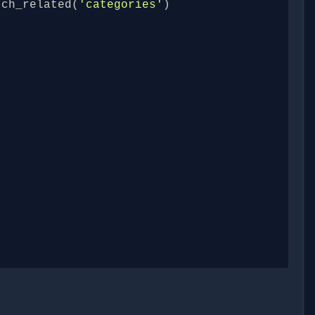
tch_related
(
'categories'
)
)