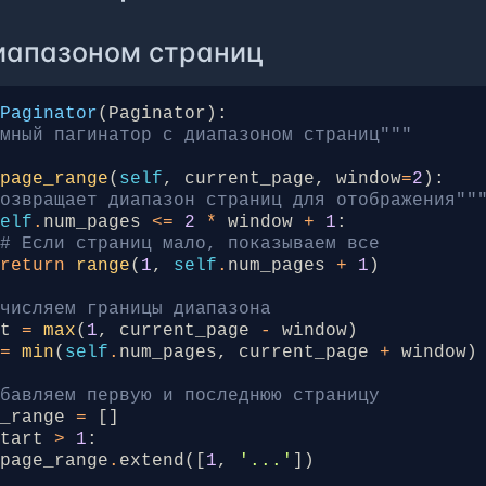
oks
=
books
.
order_by
(
'-published_date'
)
иапазоном страниц
ройки пагинации
tor
=
Paginator
(
books
,
12
)
# 12 книг на стра
mPaginator
(
Paginator
):
umber
=
request
.
GET
.
get
(
'page'
)
омный пагинатор с диапазоном страниц"""
_page_range
(
self
,
current_page
,
window
=
2
):
ge_obj
=
paginator
.
get_page
(
page_number
)
Возвращает диапазон страниц для отображения""
PageNotAnInteger
:
self
.
num_pages
<=
2
*
window
+
1
:
Если страница не является числом, показываем 
# Если страниц мало, показываем все
ge_obj
=
paginator
.
page
(
1
)
return
range
(
1
,
self
.
num_pages
+
1
)
EmptyPage
:
Если страница выходит за пределы, показываем 
ычисляем границы диапазона
ge_obj
=
paginator
.
page
(
paginator
.
num_pages
)
rt
=
max
(
1
,
current_page
-
window
)
=
min
(
self
.
num_pages
,
current_page
+
window
)
екст для шаблона
t
=
{
обавляем первую и последнюю страницу
age_obj'
:
page_obj
,
e_range
=
[]
ooks'
:
page_obj
.
object_list
,
start
>
1
:
earch_query'
:
search_query
,
page_range
.
extend
([
1
,
'...'
])
ategory_id'
:
category_id
,