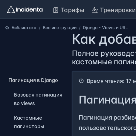
Тарифы
Тренировки
Библиотека
Все инструкции
Django - Views и URL
Как доба
Полное руководст
кастомные пагин
Пагинация в Django
Время чтения: 17 
Базовая пагинация
Пагинация
во views
Пагинация разбив
Кастомные
пагинаторы
пользовательского