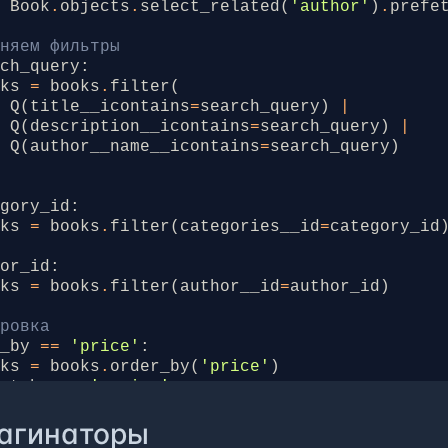
=
Book
.
objects
.
select_related
(
'author'
)
.
prefe
еняем фильтры
rch_query
:
oks
=
books
.
filter
(
Q
(
title__icontains
=
search_query
)
|
Q
(
description__icontains
=
search_query
)
|
Q
(
author__name__icontains
=
search_query
)
egory_id
:
oks
=
books
.
filter
(
categories__id
=
category_id
hor_id
:
oks
=
books
.
filter
(
author__id
=
author_id
)
ировка
t_by
==
'price'
:
oks
=
books
.
order_by
(
'price'
)
ort_by
==
'-price'
:
oks
=
books
.
order_by
(
'-price'
)
агинаторы
ort_by
==
'title'
:
oks
=
books
.
order_by
(
'title'
)