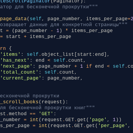
"Кастомизация QuerySet с фильтрацией"""
iteScrollPaginator
(
Paginator
):
ge_range'
:
page_range
,
eryset
=
Book
.
objects
.
select_related
(
'author'
натор для бесконечной прокрутки"""
oks'
:
page_obj
.
object_list
,
Поиск
_page_data
(
self
,
page_number
,
items_per_page
=
arch_query
=
self
.
request
.
GET
.
get
(
'q'
)
Возвращает данные для конкретной страницы"""
render
(
request
,
'books/book_list.html'
,
conte
search_query
:
rt
=
(
page_number
-
1
)
*
items_per_page
queryset
=
queryset
.
filter
(
=
start
+
items_per_page
 с информацией о соседних страницах
Q
(
title__icontains
=
search_query
)
|
Paginator
(
Paginator
):
Q
(
description__icontains
=
search_query
)
urn
{
й пагинатор с информацией о соседних страница
)
'items'
:
self
.
object_list
[
start
:
end
],
'has_next'
:
end
<
self
.
count
,
_page_info
(
self
,
current_page
):
Фильтрация по категории
'next_page'
:
page_number
+
1
if
end
<
self
.
c
Возвращает информацию о текущей странице и со
tegory_id
=
self
.
request
.
GET
.
get
(
'category'
)
'total_count'
:
self
.
count
,
:
category_id
:
'current_page'
:
page_number
,
page_obj
=
self
.
page
(
current_page
)
queryset
=
queryset
.
filter
(
categories__id
=
c
ept
(
PageNotAnInteger
,
EmptyPage
):
page_obj
=
self
.
page
(
1
)
turn
queryset
бесконечной прокрутки
e_scroll_books
(
request
):
нформация о соседних страницах
t_context_data
(
self
,
**
kwargs
):
для бесконечной прокрутки книг"""
_previous
=
page_obj
.
has_previous
()
"Дополнительный контекст"""
est
.
method
==
'GET'
:
_next
=
page_obj
.
has_next
()
ntext
=
super
()
.
get_context_data
(
**
kwargs
)
e_number
=
int
(
request
.
GET
.
get
(
'page'
,
1
))
ntext
.
update
({
ms_per_page
=
int
(
request
.
GET
.
get
(
'per_page'
,
has_previous
:
'search_query'
:
self
.
request
.
GET
.
get
(
'q'
,
'