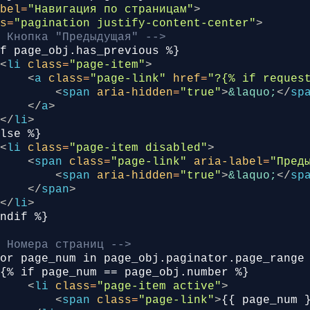
:
abel
=
"Навигация по страницам"
>
page_data
=
paginator
.
get_page_data
(
page_num
ss
=
"pagination justify-content-center"
>
- Кнопка "Предыдущая" -->
# Сериализуем данные
books_data
=
[]
<
li
class
=
"page-item"
>
for
book
in
page_data
[
'items'
]:
<
a
class
=
"page-link"
href
=
"?{% if reques
books_data
.
append
({
<
span
aria-hidden
=
"true"
>
&laquo;
</
sp
'id'
:
book
.
id
,
</
a
>
'title'
:
book
.
title
,
</
li
>
'author'
:
book
.
author
.
name
,
'price'
:
str
(
book
.
price
),
<
li
class
=
"page-item disabled"
>
'cover_url'
:
book
.
cover_image
.
url
if
<
span
class
=
"page-link"
aria-label
=
"Пред
'categories'
:
[
cat
.
name
for
cat
in
b
<
span
aria-hidden
=
"true"
>
&laquo;
</
sp
'rating'
:
book
.
get_average_rating
(),
</
span
>
'review_count'
:
book
.
reviews
.
count
()
</
li
>
})
return
JsonResponse
({
- Номера страниц -->
'success'
:
True
,
'books'
:
books_data
,
'has_next'
:
page_data
[
'has_next'
],
<
li
class
=
"page-item active"
>
'next_page'
:
page_data
[
'next_page'
],
<
span
class
=
"page-link"
>
{{ page_num 
'total_count'
:
page_data
[
'total_count'
],