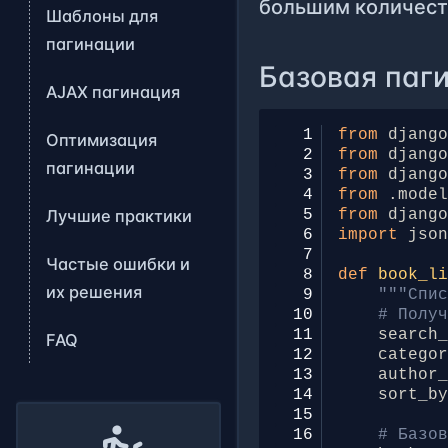
большим количест
Шаблоны для
пагинации
Базовая паги
AJAX пагинация
  1
from
djang
Оптимизация
  2
from
djang
пагинации
  3
from
djang
  4
from
.mode
  5
from
djang
Лучшие практики
  6
import
jso
  7
Частые ошибки и
  8
def
book_l
их решения
  9
"""Спи
 10
# Полу
 11
search
FAQ
 12
catego
 13
author
 14
sort_b
 15
 16
# Базо