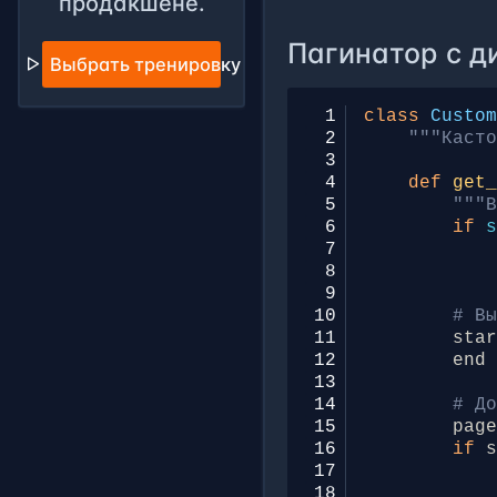
продакшене.
 40
else
:
 41
bo
Пагинатор с д
Выбрать тренировку
 42
 43
# Наст
 44
pagina
 1
class
Custo
 45
page_n
 2
"""Каст
 46
 3
 47
try
:
 4
def
get
 48
pa
 5
"""
 49
except
 6
if
 50
# 
 7
 51
pa
 8
 52
except
 9
 53
# 
10
# В
 54
pa
11
sta
 55
12
end
 56
# Конт
13
 57
contex
14
# Д
 58
'p
15
pag
 59
'b
16
if
 60
's
17
 61
'c
18