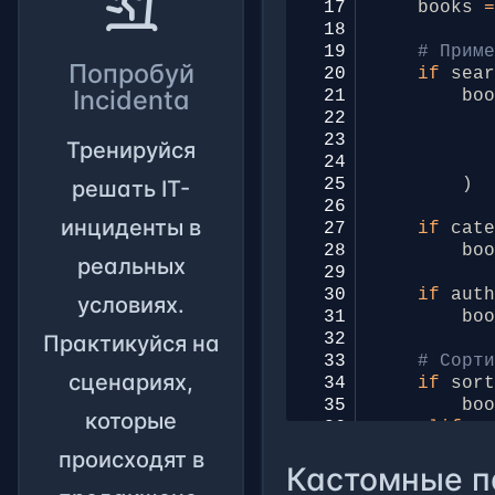
 17
books
 18
 19
# Прим
Попробуй
 20
if
sea
Incidenta
 21
bo
 22
 23
Тренируйся
 24
 25
)
решать IT-
 26
инциденты в
 27
if
cat
 28
bo
реальных
 29
 30
if
aut
условиях.
 31
bo
 32
Практикуйся на
 33
# Сорт
сценариях,
 34
if
sor
 35
bo
которые
 36
elif
s
 37
bo
происходят в
Кастомные п
 38
elif
s
 39
bo