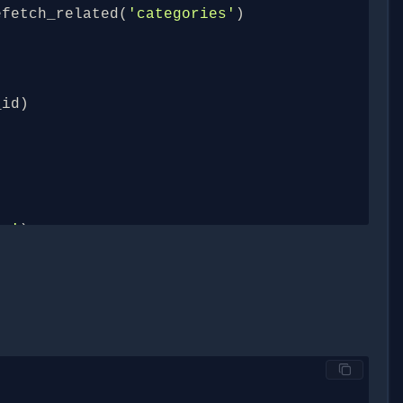
e_number
()
ry'
,
''
),
efetch_related
(
'categories'
)
()
_id
)
)
te'
)
,
_per_page
)