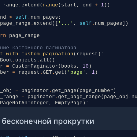
uthor_id'
:
author_id
,
e_range
.
extend
(
range
(
start
,
end
+
1
))
ort_by'
:
sort_by
,
ategories'
:
Category
.
objects
.
all
(),
end
<
self
.
num_pages
:
uthors'
:
Author
.
objects
.
all
(),
page_range
.
extend
([
'...'
,
self
.
num_pages
])
otal_books'
:
paginator
.
count
,
otal_pages'
:
paginator
.
num_pages
,
urn
page_range
ание кастомного пагинатора
render
(
request
,
'books/book_list.html'
,
cont
st_with_custom_pagination
(
request
):
Book
.
objects
.
all
()
sed view с пагинацией
or
=
CustomPaginator
(
books
,
10
)
o.views.generic
import
ListView
mber
=
request
.
GET
.
get
(
'page'
,
1
)
o.core.paginator
import
Paginator
ListView
(
ListView
):
e_obj
=
paginator
.
get_page
(
page_number
)
=
Book
e_range
=
paginator
.
get_page_range
(
page_obj
.
n
te_name
=
'books/book_list.html'
(
PageNotAnInteger
,
EmptyPage
):
t_object_name
=
'books'
e_obj
=
paginator
.
page
(
1
)
te_by
=
12
e_range
=
paginator
.
get_page_range
(
1
)
 бесконечной прокрутки
ng
=
[
'-published_date'
]
=
{
t_queryset
(
self
):
ge_obj'
:
page_obj
,