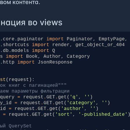
вом контента.
нация во views
o.core.paginator
import
Paginator
,
EmptyPage
,
o.shortcuts
import
render
,
get_object_or_404
o.db.models
import
Q
ls
import
Book
,
Author
,
Category
o.http
import
JsonResponse
n
ist
(
request
):
сок книг с пагинацией"""
чаем параметры фильтрации
_query
=
request
.
GET
.
get
(
'q'
,
''
)
ry_id
=
request
.
GET
.
get
(
'category'
,
''
)
_id
=
request
.
GET
.
get
(
'author'
,
''
)
y
=
request
.
GET
.
get
(
'sort'
,
'-published_date'
вый QuerySet