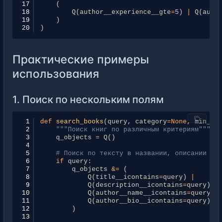
17
(
18
Q
(
author__experience__gte
=
5
)
|
Q
(
auth
19
)
20
)
Практические примеры
использования
1. Поиск по нескольким полям
 1
def
search_books
(
query
,
category
=
None
,
min_pr
 2
"""Поиск книг по различным критериям"""
 3
q_objects
=
Q
()
 4
 5
# Поиск по тексту в названии, описании и 
 6
if
query
:
 7
q_objects
&=
(
 8
Q
(
title__icontains
=
query
)
|
 9
Q
(
description__icontains
=
query
)
|
10
Q
(
author__name__icontains
=
query
)
11
Q
(
author__bio__icontains
=
query
)
12
)
13