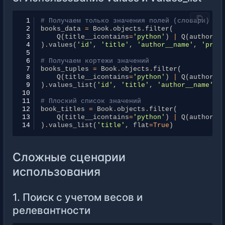
 1
# Получаем только значения полей (словари)
 2
books_data
=
Book
.
objects
.
filter
(
 3
Q
(
title__icontains
=
'python'
)
|
Q
(
author__
 4
)
.
values
(
'id'
,
'title'
,
'author__name'
,
'pric
 5
 6
# Получаем кортежи значений
 7
books_tuples
=
Book
.
objects
.
filter
(
 8
Q
(
title__icontains
=
'python'
)
|
Q
(
author__
 9
)
.
values_list
(
'id'
,
'title'
,
'author__name'
,
10
11
# Плоский список значений
12
book_titles
=
Book
.
objects
.
filter
(
13
Q
(
title__icontains
=
'python'
)
|
Q
(
author__
14
)
.
values_list
(
'title'
,
flat
=
True
)
Сложные сценарии
использования
1. Поиск с учетом весов и
релевантности