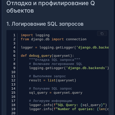
Отладка и профилирование Q
39
self
.
assertEqual
(
books
.
first
(),
self
.
40
объектов
41
def
test_not_condition
(
self
):
42
"""Тестирование NOT условия"""
43
books
=
Book
.
objects
.
filter
(
~
Q
(
publis
1. Логирование SQL запросов
44
self
.
assertEqual
(
books
.
count
(),
1
)
45
self
.
assertEqual
(
books
.
first
(),
self
.
46
 1
import
logging
47
def
test_complex_query
(
self
):
 2
from
django.db
import
connection
48
"""Тестирование сложного запроса"""
 3
49
books
=
Book
.
objects
.
filter
(
 4
logger
=
logging
.
getLogger
(
'django.db.backend
50
Q
(
 5
51
Q
(
title__icontains
=
'python'
)
 6
def
debug_query
(
queryset
):
52
)
&
 7
"""Отладка SQL запроса"""
53
Q
(
author__age__gte
=
30
)
&
 8
# Включаем логирование SQL
54
Q
(
category__name
=
'Programming'
)
 9
logging
.
getLogger
(
'django.db.backends'
)
.
s
55
)
10
56
self
.
assertEqual
(
books
.
count
(),
1
)
11
# Выполняем запрос
57
self
.
assertEqual
(
books
.
first
(),
self
.
12
result
=
list
(
queryset
)
13
14
# Получаем SQL запрос
15
sql_query
=
queryset
.
query
16
17
# Логируем информацию
18
logger
.
info
(
f
"SQL Query: 
{
sql_query
}
"
)
19
logger
.
info
(
f
"Number of queries: 
{
len
(
con
20