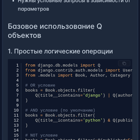
Нужны условные запросы в зависимости от
параметров
Базовое использование Q
объектов
1. Простые логические операции
 1
from
django.db.models
import
Q
 2
from
django.contrib.auth.models
import
User
 3
from
.models
import
Book
,
Author
,
Category
 4
 5
# OR условие
 6
books
=
Book
.
objects
.
filter
(
 7
Q
(
title__icontains
=
'django'
)
|
Q
(
author__
 8
)
 9
10
# AND условие (по умолчанию)
11
books
=
Book
.
objects
.
filter
(
12
Q
(
title__icontains
=
'python'
)
&
Q
(
publishe
13
)
14
15
# NOT условие