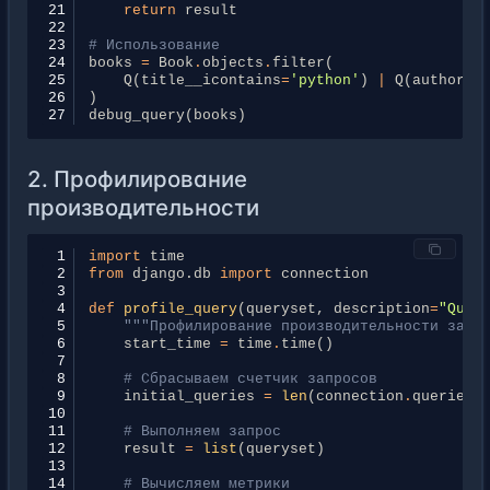
21
return
result
22
23
# Использование
24
books
=
Book
.
objects
.
filter
(
25
Q
(
title__icontains
=
'python'
)
|
Q
(
author__
26
)
27
debug_query
(
books
)
2. Профилирование
производительности
 1
import
time
 2
from
django.db
import
connection
 3
 4
def
profile_query
(
queryset
,
description
=
"Quer
 5
"""Профилирование производительности запр
 6
start_time
=
time
.
time
()
 7
 8
# Сбрасываем счетчик запросов
 9
initial_queries
=
len
(
connection
.
queries
)
10
11
# Выполняем запрос
12
result
=
list
(
queryset
)
13
14
# Вычисляем метрики