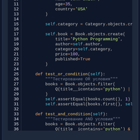
11
age
=
35
,
12
country
=
'USA'
13
)
14
15
self
.
category
=
Category
.
objects
.
crea
16
17
self
.
book
=
Book
.
objects
.
create
(
18
title
=
'Python Programming'
,
19
author
=
self
.
author
,
20
category
=
self
.
category
,
21
price
=
100
,
22
published
=
True
23
)
24
25
def
test_or_condition
(
self
):
26
"""Тестирование OR условия"""
27
books
=
Book
.
objects
.
filter
(
28
Q
(
title__icontains
=
'python'
)
|
Q
(
29
)
30
self
.
assertEqual
(
books
.
count
(),
1
)
31
self
.
assertEqual
(
books
.
first
(),
self
.
32
33
def
test_and_condition
(
self
):
34
"""Тестирование AND условия"""
35
books
=
Book
.
objects
.
filter
(
36
Q
(
title__icontains
=
'python'
)
&
Q
(
37
)
38
self
.
assertEqual
(
books
.
count
(),
1
)