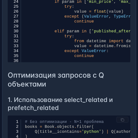
24
if
param
in
[
'min_price'
,
'max_pr
25
try
:
26
value
=
float
(
value
)
27
except
(
ValueError
,
TypeError
28
continue
29
30
elif
param
in
[
'published_after'
,
31
try
:
32
from
datetime
import
date
33
value
=
datetime
.
fromisof
34
except
ValueError
:
35
continue
36
37
# Добавляем условие
38
q_objects
&=
Q
(
**
{
field_name
:
val
Оптимизация запросов с Q
39
40
return
q_objects
объектами
41
42
# В API view
43
class
BookListAPIView
(
ListAPIView
):
1. Использование select_related и
44
serializer_class
=
BookSerializer
45
queryset
=
Book
.
objects
.
all
()
prefetch_related
46
47
def
get_queryset
(
self
):
48
queryset
=
super
()
.
get_queryset
()
 1
# Без оптимизации - N+1 проблема
49
 2
books
=
Book
.
objects
.
filter
(
50
# Получаем параметры фильтрации
 3
Q
(
title__icontains
=
'python'
)
|
Q
(
author__
51
filter_params
=
self
.
request
.
query_pa
 4
)