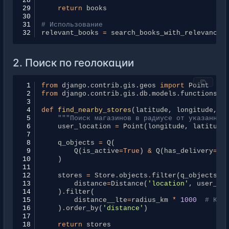
28
29
return
books
30
31
# Использование
32
relevant_books
=
search_books_with_relevance
(
2. Поиск по геолокации
 1
from
django.contrib.gis.geos
import
Point
 2
from
django.contrib.gis.db.models.functions
i
 3
 4
def
find_nearby_stores
(
latitude
,
longitude
,
r
 5
"""Поиск магазинов в радиусе от указанной
 6
user_location
=
Point
(
longitude
,
latitude
 7
 8
q_objects
=
Q
(
 9
Q
(
is_active
=
True
)
&
Q
(
has_delivery
=
Tr
10
)
11
12
stores
=
Store
.
objects
.
filter
(
q_objects
)
.
13
distance
=
Distance
(
'location'
,
user_lo
14
)
.
filter
(
15
distance__lte
=
radius_km
*
1000
# Кон
16
)
.
order_by
(
'distance'
)
17
18
return
stores