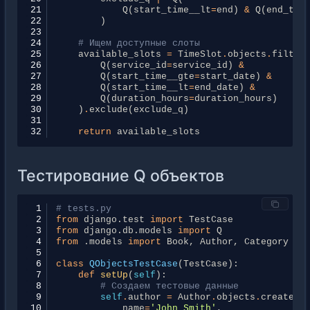
21
Q
(
start_time__lt
=
end
)
&
Q
(
end_tim
22
)
23
24
# Ищем доступные слоты
25
available_slots
=
TimeSlot
.
objects
.
filter
26
Q
(
service_id
=
service_id
)
&
27
Q
(
start_time__gte
=
start_date
)
&
28
Q
(
start_time__lt
=
end_date
)
&
29
Q
(
duration_hours
=
duration_hours
)
30
)
.
exclude
(
exclude_q
)
31
32
return
available_slots
Тестирование Q объектов
 1
# tests.py
 2
from
django.test
import
TestCase
 3
from
django.db.models
import
Q
 4
from
.models
import
Book
,
Author
,
Category
 5
 6
class
QObjectsTestCase
(
TestCase
):
 7
def
setUp
(
self
):
 8
# Создаем тестовые данные
 9
self
.
author
=
Author
.
objects
.
create
(
10
name
=
'John Smith'
,