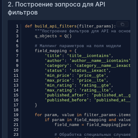
38
if
form
.
is_valid
():
2. Построение запроса для API
39
q_objects
=
build_search_query
(
form
.
c
фильтров
40
books
=
Book
.
objects
.
filter
(
q_objects
41
else
:
42
books
=
Book
.
objects
.
none
()
43
 1
def
build_api_filters
(
filter_params
):
44
return
render
(
request
,
'books/search.html
 2
"""Построение фильтров для API на основе 
45
'books'
:
books
,
 3
q_objects
=
Q
()
46
'form'
:
form
 4
47
})
 5
# Маппинг параметров на поля модели
 6
field_mapping
=
{
 7
'title'
:
'title__icontains'
,
 8
'author'
:
'author__name__icontains'
,
 9
'category'
:
'category__name__iexact'
,
10
'status'
:
'status__iexact'
,
11
'min_price'
:
'price__gte'
,
12
'max_price'
:
'price__lte'
,
13
'min_rating'
:
'rating__gte'
,
14
'max_rating'
:
'rating__lte'
,
15
'published_after'
:
'published_at__gte
16
'published_before'
:
'published_at__lt
17
}
18
19
for
param
,
value
in
filter_params
.
items
()
20
if
param
in
field_mapping
and
value
:
21
field_name
=
field_mapping
[
param
]
22
23
# Обработка специальных случаев