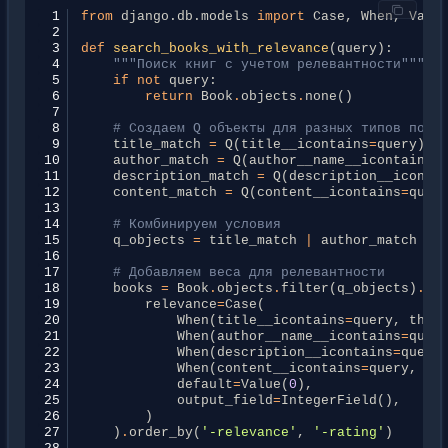
 1
from
django.db.models
import
Case
,
When
,
Valu
 2
 3
def
search_books_with_relevance
(
query
):
 4
"""Поиск книг с учетом релевантности"""
 5
if
not
query
:
 6
return
Book
.
objects
.
none
()
 7
 8
# Создаем Q объекты для разных типов поис
 9
title_match
=
Q
(
title__icontains
=
query
)
10
author_match
=
Q
(
author__name__icontains
=
11
description_match
=
Q
(
description__iconta
12
content_match
=
Q
(
content__icontains
=
quer
13
14
# Комбинируем условия
15
q_objects
=
title_match
|
author_match
|
16
17
# Добавляем веса для релевантности
18
books
=
Book
.
objects
.
filter
(
q_objects
)
.
an
19
relevance
=
Case
(
20
When
(
title__icontains
=
query
,
then
21
When
(
author__name__icontains
=
quer
22
When
(
description__icontains
=
query
23
When
(
content__icontains
=
query
,
th
24
default
=
Value
(
0
),
25
output_field
=
IntegerField
(),
26
)
27
)
.
order_by
(
'-relevance'
,
'-rating'
)