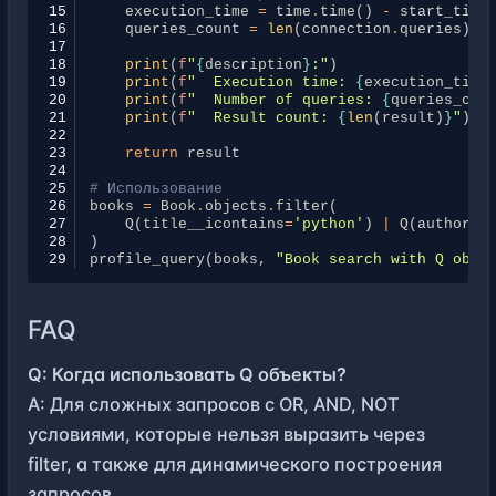
15
execution_time
=
time
.
time
()
-
start_time
16
queries_count
=
len
(
connection
.
queries
)
-
17
18
print
(
f
"
{
description
}
:"
)
19
print
(
f
"  Execution time: 
{
execution_time
20
print
(
f
"  Number of queries: 
{
queries_cou
21
print
(
f
"  Result count: 
{
len
(
result
)
}
"
)
22
23
return
result
24
25
# Использование
26
books
=
Book
.
objects
.
filter
(
27
Q
(
title__icontains
=
'python'
)
|
Q
(
author__
28
)
29
profile_query
(
books
,
"Book search with Q obje
FAQ
Q: Когда использовать Q объекты?
A: Для сложных запросов с OR, AND, NOT
условиями, которые нельзя выразить через
filter, а также для динамического построения
запросов.