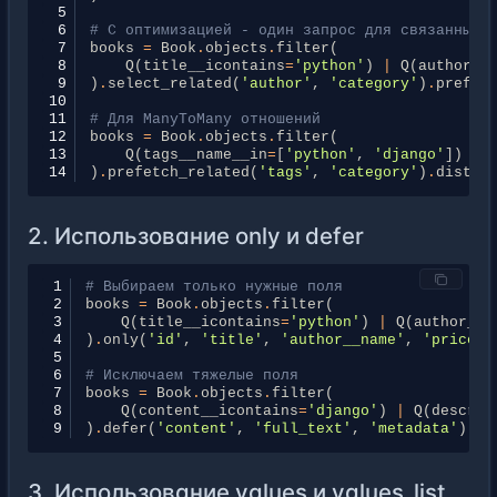
52
 5
53
# Убираем параметры пагинации
 6
# С оптимизацией - один запрос для связанных 
54
filter_params
.
pop
(
'page'
,
None
)
 7
books
=
Book
.
objects
.
filter
(
55
filter_params
.
pop
(
'page_size'
,
None
)
 8
Q
(
title__icontains
=
'python'
)
|
Q
(
author__
56
 9
)
.
select_related
(
'author'
,
'category'
)
.
prefet
57
if
filter_params
:
10
58
q_objects
=
build_api_filters
(
fil
11
# Для ManyToMany отношений
59
queryset
=
queryset
.
filter
(
q_obje
12
books
=
Book
.
objects
.
filter
(
60
13
Q
(
tags__name__in
=
[
'python'
,
'django'
])
|
61
return
queryset
.
select_related
(
'autho
14
)
.
prefetch_related
(
'tags'
,
'category'
)
.
distin
2. Использование only и defer
1
# Выбираем только нужные поля
2
books
=
Book
.
objects
.
filter
(
3
Q
(
title__icontains
=
'python'
)
|
Q
(
author__n
4
)
.
only
(
'id'
,
'title'
,
'author__name'
,
'price'
)
5
6
# Исключаем тяжелые поля
7
books
=
Book
.
objects
.
filter
(
8
Q
(
content__icontains
=
'django'
)
|
Q
(
descrip
9
)
.
defer
(
'content'
,
'full_text'
,
'metadata'
)
3. Использование values и values_list