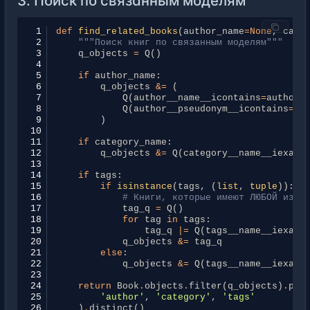
3. Поиск по связанным моделям
 1
def
find_related_books
(
author_name
=
None
,
cate
 2
"""Поиск книг по связанным моделям"""
 3
q_objects
=
Q
()
 4
 5
if
author_name
:
 6
q_objects
&=
(
 7
Q
(
author__name__icontains
=
author_
 8
Q
(
author__pseudonym__icontains
=
au
 9
)
10
11
if
category_name
:
12
q_objects
&=
Q
(
category__name__iexact
13
14
if
tags
:
15
if
isinstance
(
tags
,
(
list
,
tuple
)):
16
# Книги, которые имеют ЛЮБОЙ из у
17
tag_q
=
Q
()
18
for
tag
in
tags
:
19
tag_q
|=
Q
(
tags__name__iexact
20
q_objects
&=
tag_q
21
else
:
22
q_objects
&=
Q
(
tags__name__iexact
23
24
return
Book
.
objects
.
filter
(
q_objects
)
.
pre
25
'author'
,
'category'
,
'tags'
26
)
.
distinct
()