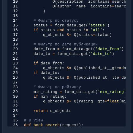
10
Q
(
description__icontains
=
search_t
11
Q
(
author__name__icontains
=
search_
12
)
13
14
# Фильтр по статусу
15
status
=
form_data
.
get
(
'status'
)
16
if
status
and
status
!=
'all'
:
17
q_objects
&=
Q
(
status
=
status
)
18
19
# Фильтр по дате публикации
20
date_from
=
form_data
.
get
(
'date_from'
)
21
date_to
=
form_data
.
get
(
'date_to'
)
22
23
if
date_from
:
24
q_objects
&=
Q
(
published_at__gte
=
date
25
if
date_to
:
26
q_objects
&=
Q
(
published_at__lte
=
date
27
28
# Фильтр по рейтингу
29
min_rating
=
form_data
.
get
(
'min_rating'
)
30
if
min_rating
:
31
q_objects
&=
Q
(
rating__gte
=
float
(
min_
32
33
return
q_objects
34
35
# В view
36
def
book_search
(
request
):
37
form
=
BookSearchForm
(
request
.
GET
)