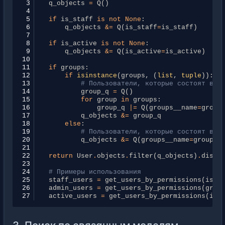
 3
q_objects
=
Q
()
 4
 5
if
is_staff
is
not
None
:
 6
q_objects
&=
Q
(
is_staff
=
is_staff
)
 7
 8
if
is_active
is
not
None
:
 9
q_objects
&=
Q
(
is_active
=
is_active
)
10
11
if
groups
:
12
if
isinstance
(
groups
,
(
list
,
tuple
)):
13
# Пользователи, которые состоят в Л
14
group_q
=
Q
()
15
for
group
in
groups
:
16
group_q
|=
Q
(
groups__name
=
group
17
q_objects
&=
group_q
18
else
:
19
# Пользователи, которые состоят в у
20
q_objects
&=
Q
(
groups__name
=
groups
)
21
22
return
User
.
objects
.
filter
(
q_objects
)
.
disti
23
24
# Примеры использования
25
staff_users
=
get_users_by_permissions
(
is_s
26
admin_users
=
get_users_by_permissions
(
grou
27
active_users
=
get_users_by_permissions
(
is_