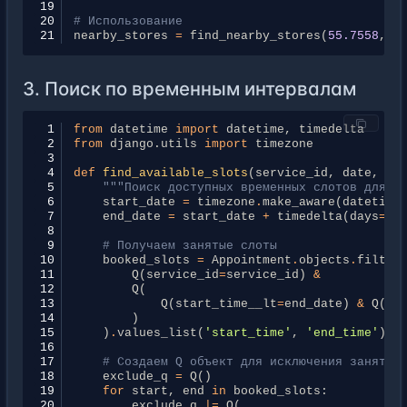
19
20
# Использование
21
nearby_stores
=
find_nearby_stores
(
55.7558
,
3
3. Поиск по временным интервалам
 1
from
datetime
import
datetime
,
timedelta
 2
from
django.utils
import
timezone
 3
 4
def
find_available_slots
(
service_id
,
date
,
du
 5
"""Поиск доступных временных слотов для з
 6
start_date
=
timezone
.
make_aware
(
datetime
 7
end_date
=
start_date
+
timedelta
(
days
=
1
)
 8
 9
# Получаем занятые слоты
10
booked_slots
=
Appointment
.
objects
.
filter
11
Q
(
service_id
=
service_id
)
&
12
Q
(
13
Q
(
start_time__lt
=
end_date
)
&
Q
(
en
14
)
15
)
.
values_list
(
'start_time'
,
'end_time'
)
16
17
# Создаем Q объект для исключения занятых
18
exclude_q
=
Q
()
19
for
start
,
end
in
booked_slots
:
20
exclude_q
|=
Q
(