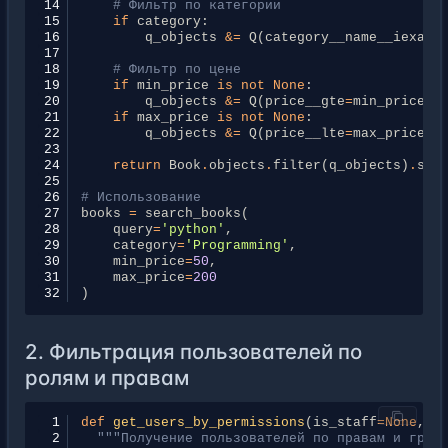
14
# Фильтр по категории
15
if
category
:
16
q_objects
&=
Q
(
category__name__iexact
17
18
# Фильтр по цене
19
if
min_price
is
not
None
:
20
q_objects
&=
Q
(
price__gte
=
min_price
)
21
if
max_price
is
not
None
:
22
q_objects
&=
Q
(
price__lte
=
max_price
)
23
24
return
Book
.
objects
.
filter
(
q_objects
)
.
sel
25
26
# Использование
27
books
=
search_books
(
28
query
=
'python'
,
29
category
=
'Programming'
,
30
min_price
=
50
,
31
max_price
=
200
32
)
2. Фильтрация пользователей по
ролям и правам
 1
def
get_users_by_permissions
(
is_staff
=
None
,
i
 2
"""Получение пользователей по правам и груп