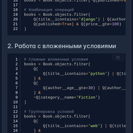
16
books
=
Book
.
objects
.
filter
(
~
Q
(
published
=
Fals
17
18
# Комбинация операций
19
books
=
Book
.
objects
.
filter
(
20
Q
(
title__icontains
=
'django'
)
|
Q
(
author__
21
Q
(
published
=
True
)
&
Q
(
price__gte
=
100
)
22
)
2. Работа с вложенными условиями
 1
# Сложные вложенные условия
 2
books
=
Book
.
objects
.
filter
(
 3
Q
(
 4
Q
(
title__icontains
=
'python'
)
|
Q
(
titl
 5
)
&
 6
Q
(
 7
Q
(
author__age__gte
=
30
)
|
Q
(
author__co
 8
)
&
 9
~
Q
(
category__name
=
'Fiction'
)
10
)
11
12
# Группировка условий
13
books
=
Book
.
objects
.
filter
(
14
Q
(
15
Q
(
title__icontains
=
'web'
)
|
Q
(
title__
16
)
&