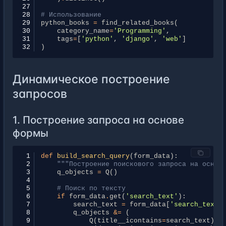
27
28
# Использование
29
python_books
=
find_related_books
(
30
category_name
=
'Programming'
,
31
tags
=
[
'python'
,
'django'
,
'web'
]
32
)
Динамическое построение
запросов
1. Построение запроса на основе
формы
 1
def
build_search_query
(
form_data
):
 2
"""Построение поискового запроса на основ
 3
q_objects
=
Q
()
 4
 5
# Поиск по тексту
 6
if
form_data
.
get
(
'search_text'
):
 7
search_text
=
form_data
[
'search_text'
 8
q_objects
&=
(
 9
Q
(
title__icontains
=
search_text
)
|