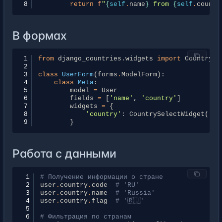
8
return
f
"
{
self
.
name
}
 from 
{
self
.
countr
В формах
1
from
django_countries.widgets
import
CountrySe
2
3
class
UserForm
(
forms
.
ModelForm
):
4
class
Meta
:
5
model
=
User
6
fields
=
[
'name'
,
'country'
]
7
widgets
=
{
8
'country'
:
CountrySelectWidget
(),
9
}
Работа с данными
 1
# Получение информации о стране
 2
user
.
country
.
code
# 'RU'
 3
user
.
country
.
name
# 'Russia'
 4
user
.
country
.
flag
# '🇷🇺'
 5
 6
# Фильтрация по странам