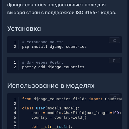
django-countries предоставляет поле для
выбора стран с поддержкой ISO 3166-1 кодов.
Установка
1
# Установка пакета
2
pip
install
1
# Или через Poetry
2
poetry
add
Использование в моделях
1
from
django_countries.fields
import
CountryFie
2
3
class
User
(
models
.
Model
):
4
name
=
models
.
CharField
(
max_length
=
100
)
5
country
=
CountryField
()
6
7
def
__str__
(
self
):