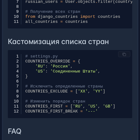
 7
russian_users
=
User
.
objects
.
filter
(
country
=
'
 8
 9
# Получение всех стран
10
from
django_countries
import
countries
11
all_countries
=
countries
Кастомизация списка стран
 1
# settings.py
 2
COUNTRIES_OVERRIDE
=
{
 3
'RU'
:
'Россия'
,
 4
'US'
:
'Соединенные Штаты'
,
 5
}
 6
 7
# Исключить определенные страны
 8
COUNTRIES_EXCLUDE
=
[
'XX'
,
'YY'
]
 9
10
# Изменить порядок стран
11
COUNTRIES_FIRST
=
[
'RU'
,
'US'
,
'GB'
]
12
COUNTRIES_FIRST_BREAK
=
'---'
FAQ