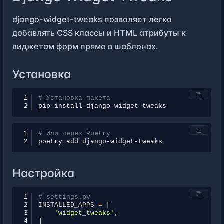
django-widget-tweaks позволяет легко
добавлять CSS классы и HTML атрибуты к
виджетам форм прямо в шаблонах.
Установка
1
# Установка пакета
2
pip
install
1
# Или через Poetry
2
poetry
add
Настройка
1
# settings.py
2
INSTALLED_APPS
=
[
3
'widget_tweaks'
,
4
]