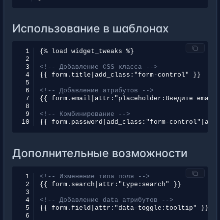
Использование в шаблонах
 1
 2
 3
<!-- Добавление CSS класса -->
 4
 5
 6
<!-- Добавление атрибутов -->
 7
 8
 9
<!-- Комбинирование -->
10
Дополнительные возможности
 1
<!-- Изменение типа поля -->
 2
 3
 4
<!-- Добавление data атрибутов -->
 5
 6