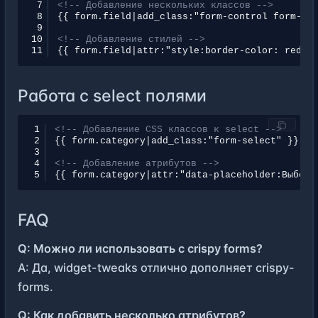
 7
<!-- Добавление нескольких классов -->
 8
 9
10
<!-- Добавление стилей -->
11
Работа с select полями
1
<!-- Добавление CSS классов к select -->
2
3
4
<!-- Добавление атрибутов -->
5
FAQ
Q: Можно ли использовать с crispy forms?
A: Да, widget-tweaks отлично дополняет crispy-
forms.
Q: Как добавить несколько атрибутов?