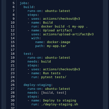
 5
jobs
:
 6
build
:
 7
runs-on
:
ubuntu-latest
 8
steps
:
 9
-
uses
:
actions/checkout@v3
10
-
name
:
Build
11
run
:
docker build -t my-app .
12
-
name
:
Upload artifact
13
uses
:
actions/upload-artifact@v3
14
with
:
15
name
:
docker-image
16
path
:
my-app.tar
17
18
test
:
19
runs-on
:
ubuntu-latest
20
needs
:
build
21
steps
:
22
-
uses
:
actions/checkout@v3
23
-
name
:
Run tests
24
run
:
pytest tests/
25
26
deploy-staging
:
27
runs-on
:
ubuntu-latest
28
needs
:
[
build
,
test
]
29
steps
:
30
-
name
:
Deploy to staging
31
run
:
./deploy-staging.sh
32