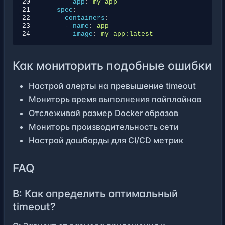
20
app
:
my-app
21
spec
:
22
containers
:
23
-
name
:
app
24
image
:
my-app:latest
Как мониторить подобные ошибки
Настрой алерты на превышение timeout
Мониторь время выполнения пайплайнов
Отслеживай размер Docker образов
Мониторь производительность сети
Настрой дашборды для CI/CD метрик
FAQ
В: Как определить оптимальный
timeout?