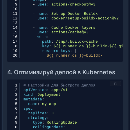
 9
-
uses
:
actions/checkout@v3
10
11
-
name
:
Set up Docker Buildx
12
uses
:
docker/setup-buildx-action@v2
13
14
-
name
:
Cache Docker layers
15
uses
:
actions/cache@v3
16
with
:
17
path
:
/tmp/.buildx-cache
18
key
:
${{ runner.os }}-buildx-${{ gith
19
restore-keys
:
|
20
${{ runner.os }}-buildx-
4. Оптимизируй деплой в Kubernetes
 1
# Настройки для быстрого деплоя
 2
apiVersion
:
apps/v1
 3
kind
:
Deployment
 4
metadata
:
 5
name
:
my-app
 6
spec
:
 7
replicas
:
3
 8
strategy
:
 9
type
:
RollingUpdate
10
rollingUpdate
: