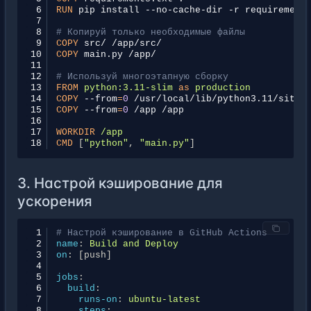
 6
RUN
pip
install
--no-cache-dir
-r
 7
 8
# Копируй только необходимые файлы
 9
COPY
src/
10
COPY
main.py
11
12
# Используй многоэтапную сборку
13
FROM
python:3.11-slim
as
production
14
COPY
--from
=
0
/usr/local/lib/python3.11/site-
15
COPY
--from
=
0
/app
16
17
WORKDIR
/app
18
CMD
[
"python"
,
"main.py"
]
3. Настрой кэширование для
ускорения
 1
# Настрой кэширование в GitHub Actions
 2
name
:
Build and Deploy
 3
on
:
[
push
]
 4
 5
jobs
:
 6
build
:
 7
runs-on
:
ubuntu-latest
 8
steps
: