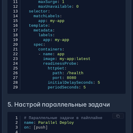
11
maxSurge
:
1
12
maxUnavailable
:
0
13
selector
:
14
matchLabels
:
15
app
:
my-app
16
template
:
17
metadata
:
18
labels
:
19
app
:
my-app
20
spec
:
21
containers
:
22
-
name
:
app
23
image
:
my-app:latest
24
readinessProbe
:
25
httpGet
:
26
path
:
/health
27
port
:
8080
28
initialDelaySeconds
:
5
29
periodSeconds
:
5
5. Настрой параллельные задачи
 1
# Параллельные задачи в пайплайне
 2
name
:
Parallel Deploy
 3
on
:
[
push
]
 4