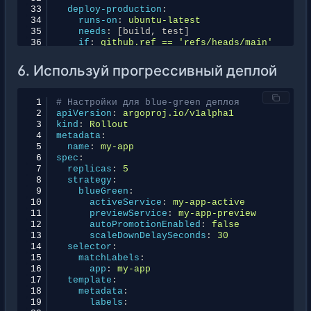
33
deploy-production
:
34
runs-on
:
ubuntu-latest
35
needs
:
[
build
,
test
]
36
if
:
github.ref == 'refs/heads/main'
37
steps
:
38
-
name
:
Deploy to production
6. Используй прогрессивный деплой
39
run
:
./deploy-production.sh
 1
# Настройки для blue-green деплоя
 2
apiVersion
:
argoproj.io/v1alpha1
 3
kind
:
Rollout
 4
metadata
:
 5
name
:
my-app
 6
spec
:
 7
replicas
:
5
 8
strategy
:
 9
blueGreen
:
10
activeService
:
my-app-active
11
previewService
:
my-app-preview
12
autoPromotionEnabled
:
false
13
scaleDownDelaySeconds
:
30
14
selector
:
15
matchLabels
:
16
app
:
my-app
17
template
:
18
metadata
:
19
labels
: