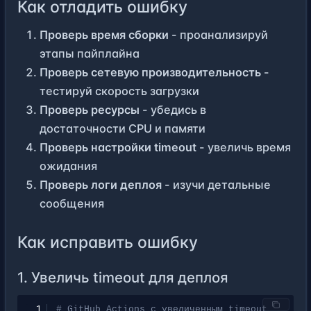
Как отладить ошибку
Проверь время сборки
- проанализируй
этапы пайплайна
Проверь сетевую производительность
-
тестируй скорость загрузки
Проверь ресурсы
- убедись в
достаточности CPU и памяти
Проверь настройки timeout
- увеличь время
ожидания
Проверь логи деплоя
- изучи детальные
сообщения
Как исправить ошибку
1. Увеличь timeout для деплоя
 1
# GitHub Actions с увеличенным timeout