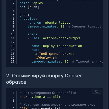
 2
name
:
Deploy
 3
on
:
[
push
]
 4
 5
jobs
:
 6
deploy
:
 7
runs-on
:
ubuntu-latest
 8
timeout-minutes
:
30
# Увеличь timeout
 9
10
steps
:
11
-
uses
:
actions/checkout@v3
12
13
-
name
:
Deploy to production
14
run
:
|
15
# Твой деплой скрипт
16
./deploy.sh
17
timeout-minutes
:
25
# Timeout для конк
2. Оптимизируй сборку Docker
образов
 1
# Оптимизированный Dockerfile
 2
FROM
python:3.11-slim
 3
 4
# Установи зависимости в отдельном слое
 5
COPY
requirements.txt