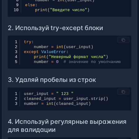
 8
number
=
int
(
user_input
)
 9
else
:
10
print
(
"Введите число"
)
2. Используй try-except блоки
1
try
:
2
number
=
int
(
user_input
)
3
except
ValueError
:
4
print
(
"Неверный формат числа"
)
5
number
=
0
# значение по умолчанию
3. Удаляй пробелы из строк
1
user_input
=
" 123 "
2
cleaned_input
=
user_input
.
strip
()
3
number
=
int
(
cleaned_input
)
4. Используй регулярные выражения
для валидации