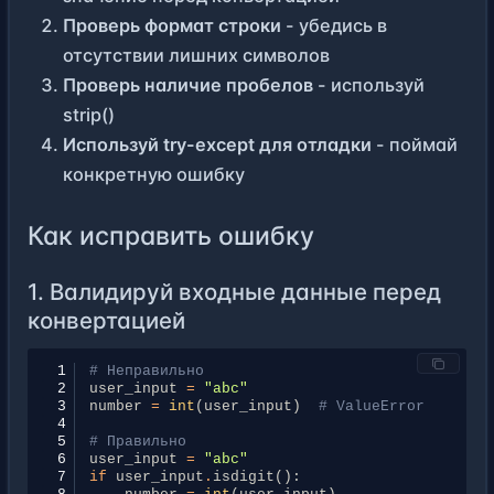
Проверь формат строки
- убедись в
отсутствии лишних символов
Проверь наличие пробелов
- используй
strip()
Используй try-except для отладки
- поймай
конкретную ошибку
Как исправить ошибку
1. Валидируй входные данные перед
конвертацией
 1
# Неправильно
 2
user_input
=
"abc"
 3
number
=
int
(
user_input
)
# ValueError
 4
 5
# Правильно
 6
user_input
=
"abc"
 7
if
user_input
.
isdigit
():