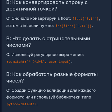
В: Как конвертировать строку с
десятичной точкой?
О: Сначала конвертируй в float:
,
float("3.14")
затем в int если нужно:
.
int(float("3.14"))
В: Что делать с отрицательными
числами?
О: Используй регулярное выражение:
.
re.match(r'^-?\d+$', user_input)
В: Как обработать разные форматы
чисел?
О: Создай функцию валидации для каждого
формата или используй библиотеки типа
.
python-dateutil