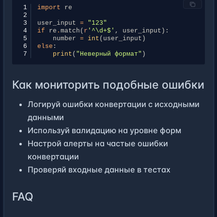
1
import
re
2
3
user_input
=
"123"
4
if
re
.
match
(
r
'^\d+$'
,
user_input
):
5
number
=
int
(
user_input
)
6
else
:
7
print
(
"Неверный формат"
)
Как мониторить подобные ошибки
Логируй ошибки конвертации с исходными
данными
Используй валидацию на уровне форм
Настрой алерты на частые ошибки
конвертации
Проверяй входные данные в тестах
FAQ