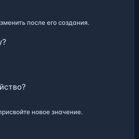
изменить после его создания.
y?
ойство?
присвойте новое значение.