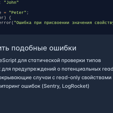
:
"John"
e
=
"Peter"
;
or
)
{
error
(
"Ошибка при присвоении значения свойств
ить подобные ошибки
eScript для статической проверки типов
t для предупреждений о потенциальных read
окрывающие случаи с read-only свойствами
иторинг ошибок (Sentry, LogRocket)