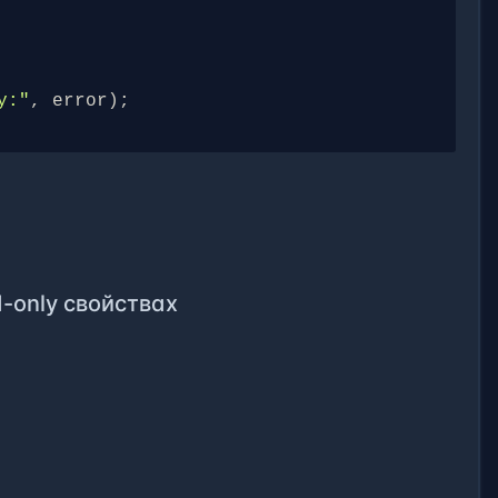
у:"
,
error
);
-only свойствах