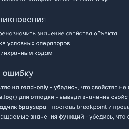
никновения
еназначить значение свойства объекта
ке условных операторов
синхронным кодом
ь ошибку
тво на read-only
- убедись, что свойство не 
.log() для отладки
- выведи значение свойс
ладчик браузера
- поставь breakpoint и пров
ращаемые значения функций
- убедись, что