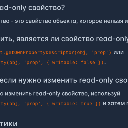
ead-only свойство?
тво - это свойство объекта, которое нельзя 
ить, является ли свойство read-onl
или
ct.getOwnPropertyDescriptor(obj, 'prop')
.
rty(obj, 'prop', { writable: false })
 если нужно изменить read-only св
о изменить read-only свойство, используй
и затем 
rty(obj, 'prop', { writable: true })
тики