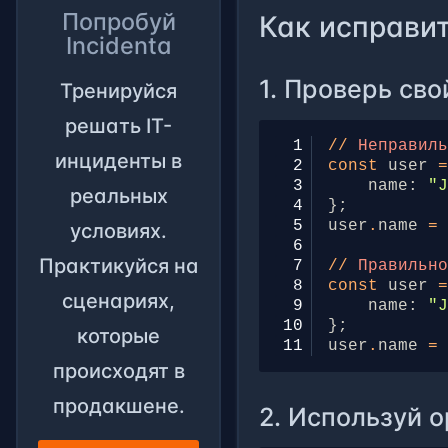
Попробуй
Как исправи
Incidenta
1. Проверь сво
Тренируйся
решать IT-
 1
//
Неправил
инциденты в
 2
const
user
 3
name
:
"
реальных
 4
};
 5
user
.
name
=
условиях.
 6
Практикуйся на
 7
//
Правильн
 8
const
user
сценариях,
 9
name
:
"
10
};
которые
11
user
.
name
=
происходят в
продакшене.
2. Используй o