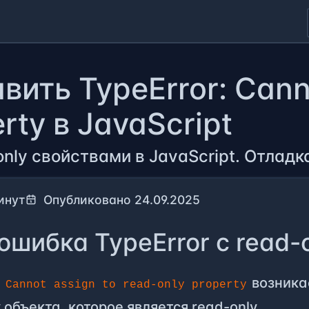
вить TypeError: Canno
erty в JavaScript
-only свойствами в JavaScript. Отлад
инут
Опубликовано 24.09.2025
ошибка TypeError с read-
возникае
 Cannot assign to read-only property
 объекта, которое является read-only.