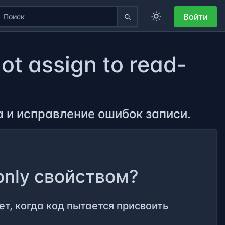
Войти
t assign to read-
ка и исправление ошибок записи.
only свойством?
т, когда код пытается присвоить