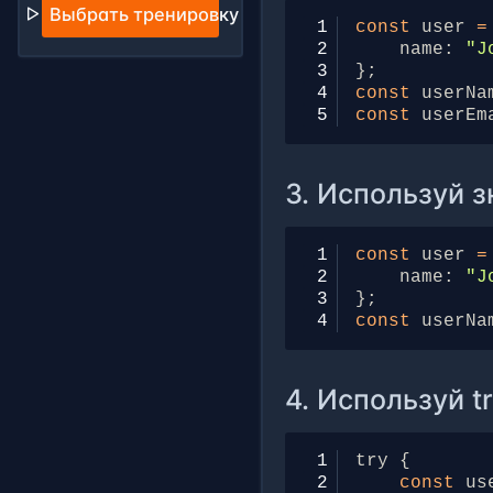
Выбрать тренировку
1
const
user
=
2
name
:
"J
3
};
4
const
userNa
5
const
userEm
3. Используй 
1
const
user
=
2
name
:
"J
3
};
4
const
userNa
4. Используй t
1
try
{
2
const
us