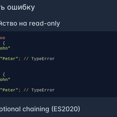
ть ошибку
йство на read-only
ьно
=
{
John"
"Peter"
;
//
TypeError
о
=
{
John"
"Peter"
;
//
TypeError
ptional chaining (ES2020)