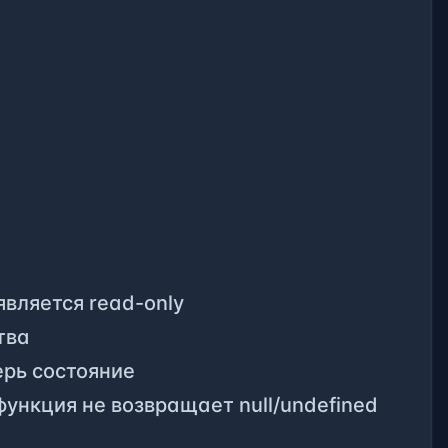
является read-only
тва
ерь состояние
 функция не возвращает null/undefined