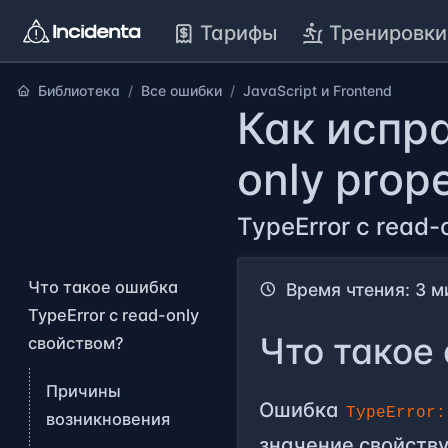
Тарифы
Тренировки
Библиотека
Все ошибки
JavaScript и Frontend
Как испра
only prop
TypeError с read
Что такое ошибка
Время чтения: 3 м
TypeError с read-only
Что такое 
свойством?
Причины
Ошибка
TypeError:
возникновения
значение свойству