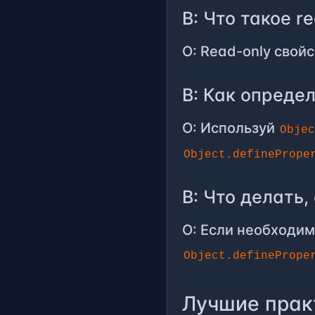
В: Что такое r
О: Read-only свойс
В: Как определ
О: Используй
Obje
Object.definePrope
В: Что делать,
О: Если необходим
Object.definePrope
Лучшие прак