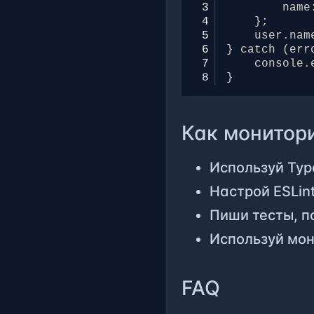
3
name
4
};
5
user
.
nam
6
}
catch
(
err
7
console
.
8
}
Как монитор
Используй Typ
Настрой ESLin
Пиши тесты, п
Используй мон
FAQ