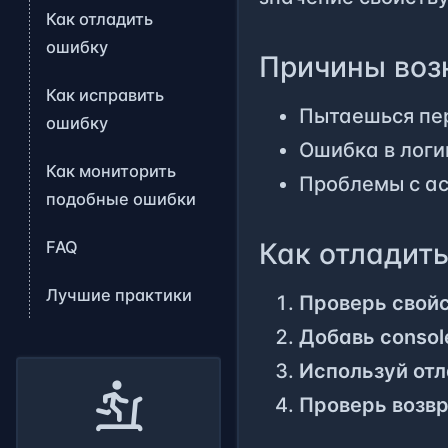
Как отладить
ошибку
Причины воз
Как исправить
Пытаешься пер
ошибку
Ошибка в логи
Как мониторить
Проблемы с а
подобные ошибки
Как отладит
FAQ
Лучшие практики
Проверь свойс
Добавь console
Используй от
Проверь возв