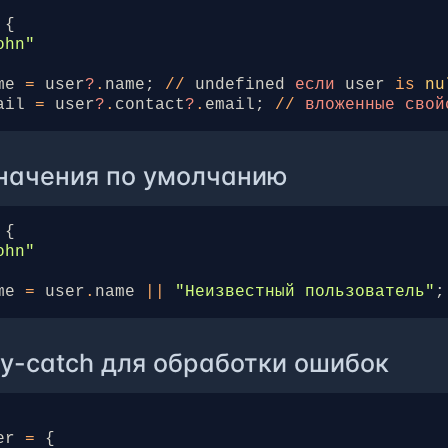
{
ohn"
me
=
user
?
.
name
;
//
undefined
если
user
is
nu
ail
=
user
?
.
contact
?
.
email
;
//
вложенные
свой
значения по умолчанию
{
ohn"
me
=
user
.
name
||
"Неизвестный пользователь"
;
ry-catch для обработки ошибок
er
=
{