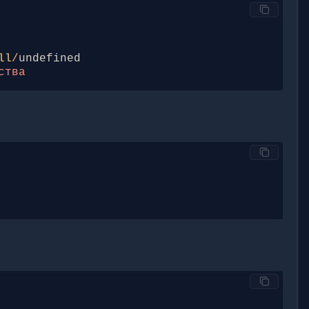
ll
/
undefined
ства