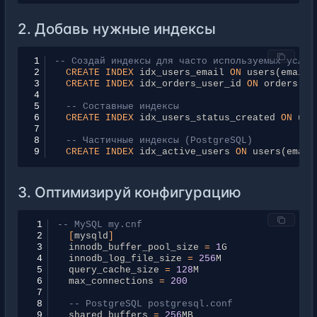
2. Добавь нужные индексы
1
-- Создай индексы для часто используемых услов
2
CREATE
INDEX
idx_users_email
ON
users
(
email
)
3
CREATE
INDEX
idx_orders_user_id
ON
orders
(
us
4
5
-- Составные индексы
6
CREATE
INDEX
idx_users_status_created
ON
use
7
8
-- Частичные индексы (PostgreSQL)
9
CREATE
INDEX
idx_active_users
ON
users
(
email
3. Оптимизируй конфигурацию
 1
-- MySQL my.cnf
 2
[
mysqld
]
 3
innodb_buffer_pool_size
=
1
G
 4
innodb_log_file_size
=
256
M
 5
query_cache_size
=
128
M
 6
max_connections
=
200
 7
 8
-- PostgreSQL postgresql.conf
 9
shared_buffers
=
256
MB