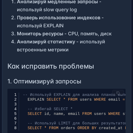
Анализируй медленные запросы
-
используй slow query log
Проверь использование индексов
-
используй EXPLAIN
Мониторь ресурсы
- CPU, память, диск
Анализируй статистику
- используй
встроенные метрики
Как исправить проблемы
1. Оптимизируй запросы
1
-- Используй EXPLAIN для анализа планов выполн
2
EXPLAIN
SELECT
*
FROM
users
WHERE
email
=
't
3
4
-- Избегай SELECT *
5
SELECT
id
,
name
,
email
FROM
users
WHERE
stat
6
7
-- Используй LIMIT для больших результатов
8
SELECT
*
FROM
orders
ORDER
BY
created_at
DES