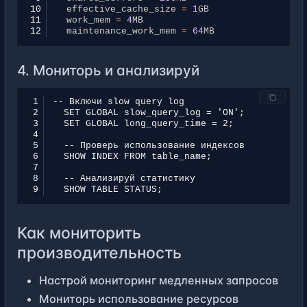
10
effective_cache_size
=
1
GB
11
work_mem
=
4
MB
12
maintenance_work_mem
=
64
MB
4. Мониторь и анализируй
1
2
3
4
5
6
7
8
9
Как мониторить
производительность
Настрой мониторинг медленных запросов
Мониторь использование ресурсов