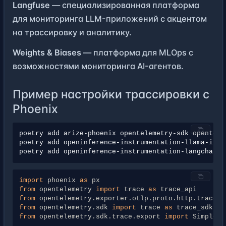
Langfuse
— специализированная платформа
для мониторинга LLM-приложений с акцентом
на трассировку и аналитику.
Weights & Biases
— платформа для MLOps с
возможностями мониторинга AI-агентов.
Пример настройки трассировки с
Phoenix
poetry
add
arize-phoenix
opentelemetry-sdk
opentele
poetry
add
openinference-instrumentation-llama-inde
poetry
add
openinference-instrumentation-langchain
import
phoenix
as
px
from
opentelemetry
import
trace
as
trace_api
from
opentelemetry.exporter.otlp.proto.http.trace_e
from
opentelemetry.sdk
import
trace
as
trace_sdk
from
opentelemetry.sdk.trace.export
import
SimpleSp