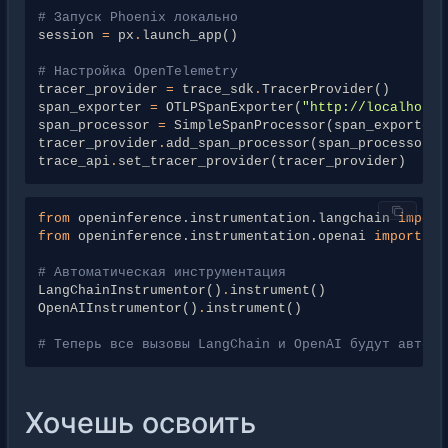
# Запуск Phoenix локально
session
=
px
.
launch_app
()
# Настройка OpenTelemetry
tracer_provider
=
trace_sdk
.
TracerProvider
()
span_exporter
=
OTLPSpanExporter
(
"http://localhost:
span_processor
=
SimpleSpanProcessor
(
span_exporter
)
tracer_provider
.
add_span_processor
(
span_processor
)
trace_api
.
set_tracer_provider
(
tracer_provider
)
from
openinference.instrumentation.langchain
import
from
openinference.instrumentation.openai
import
Op
# Автоматическая инструментация
LangChainInstrumentor
()
.
instrument
()
OpenAIInstrumentor
()
.
instrument
()
# Теперь все вызовы LangChain и OpenAI будут автома
Хочешь освоить